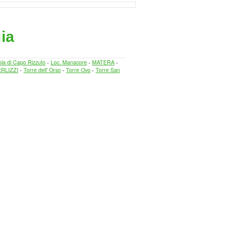
ia
ola di Capo Rizzuto
-
Loc. Manacore
-
MATERA
-
RLIZZI
-
Torre dell' Orso
-
Torre Ovo
-
Torre San