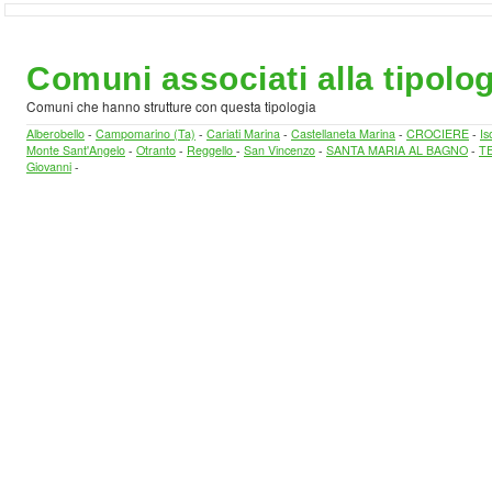
Comuni associati alla tipolog
Comuni che hanno strutture con questa tipologia
Alberobello
-
Campomarino (Ta)
-
Cariati Marina
-
Castellaneta Marina
-
CROCIERE
-
Is
Monte Sant'Angelo
-
Otranto
-
Reggello
-
San Vincenzo
-
SANTA MARIA AL BAGNO
-
TE
Giovanni
-