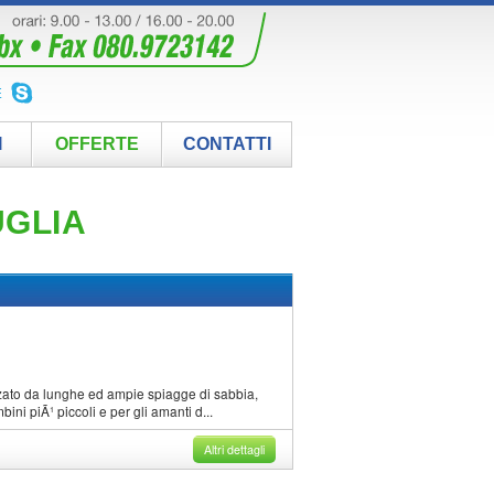
E
I
OFFERTE
CONTATTI
PUGLIA
rizzato da lunghe ed ampie spiagge di sabbia,
ni piÃ¹ piccoli e per gli amanti d...
Altri dettagli