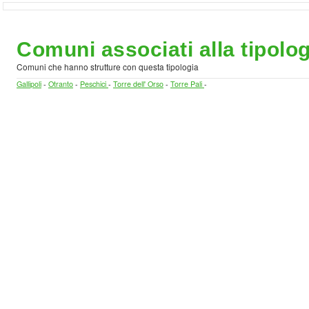
Comuni associati alla tipolog
Comuni che hanno strutture con questa tipologia
Gallipoli
-
Otranto
-
Peschici
-
Torre dell' Orso
-
Torre Pali
-