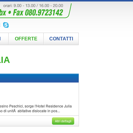
E
I
OFFERTE
CONTATTI
LIA
esino Peschici, sorge l'Hotel Residence Julia
i unitÃ abitative dislocate in pos...
Altri dettagli