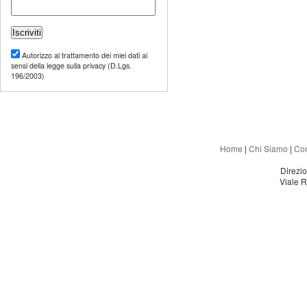
Autorizzo al trattamento dei miei dati ai
sensi della legge sulla privacy (D.Lgs.
196/2003)
Home
|
Chi Siamo
|
Con
Direzi
Viale R