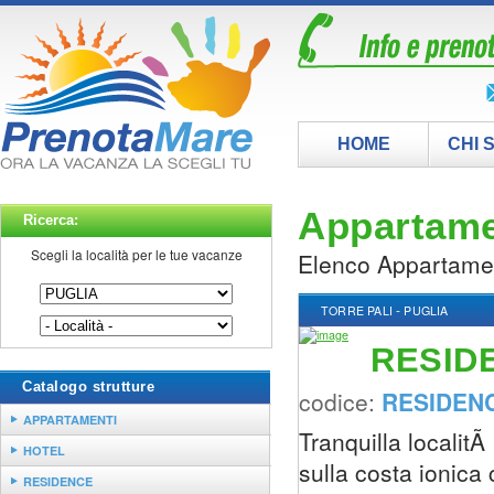
HOME
CHI 
Appartame
Ricerca:
Scegli la località per le tue vacanze
Elenco Appartamen
-
TORRE PALI
PUGLIA
RESID
Catalogo strutture
codice:
RESIDEN
APPARTAMENTI
Tranquilla localitÃ
HOTEL
sulla costa ionica
RESIDENCE