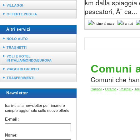
km dalla spiaggia d
VILLAGGI
pescatori, Ã¨ ca...
OFFERTE PUGLIA
Altri servizi
NOLO AUTO
TRAGHETTI
VOLI E HOTEL
IN ITALIA/MONDO/EUROPA
Comuni as
VIAGGI DI GRUPPO
Comuni che hann
TRASFERIMENTI
Gallipoli
-
Otranto
-
Peschici
-
Tor
Newsletter
Iscriviti alla newsletter per rimanere
sempre aggiornato sulle nuove offerte
E-mail:
Nome: