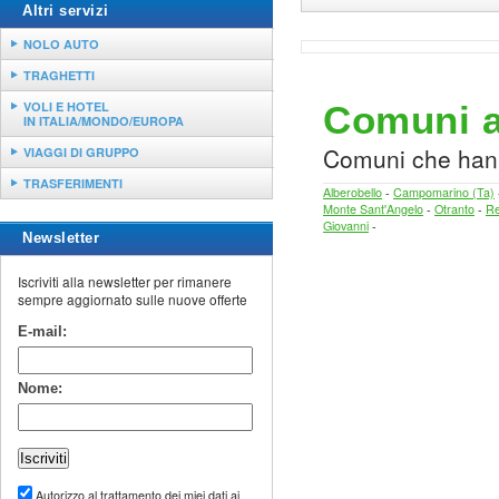
Altri servizi
NOLO AUTO
TRAGHETTI
Comuni as
VOLI E HOTEL
IN ITALIA/MONDO/EUROPA
Comuni che hann
VIAGGI DI GRUPPO
TRASFERIMENTI
Alberobello
-
Campomarino (Ta)
Monte Sant'Angelo
-
Otranto
-
Re
Giovanni
-
Newsletter
Iscriviti alla newsletter per rimanere
sempre aggiornato sulle nuove offerte
E-mail:
Nome:
Autorizzo al trattamento dei miei dati ai