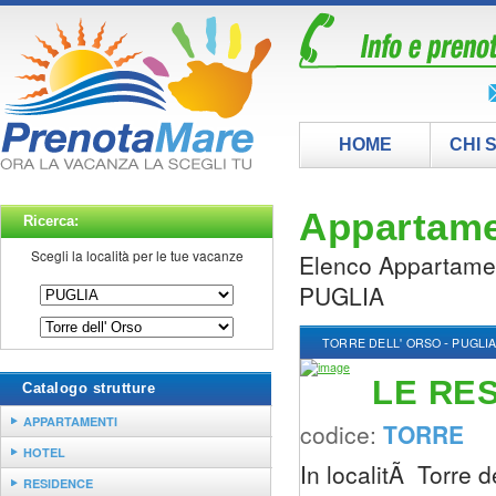
HOME
CHI 
Appartamen
Ricerca:
Scegli la località per le tue vacanze
Elenco Appartament
PUGLIA
-
TORRE DELL' ORSO
PUGLI
LE RE
Catalogo strutture
APPARTAMENTI
codice:
TORRE
HOTEL
In localitÃ Torre d
RESIDENCE