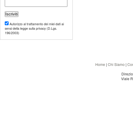
Autorizzo al trattamento dei miei dati ai
sensi della legge sulla privacy (D.Lgs.
196/2003)
Home
|
Chi Siamo
|
Con
Direzi
Viale R