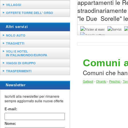
appartamenti le R
VILLAGGI
straodinariamente c
OFFERTE TORRE DELL' ORSO
"le Due Sorelle" le
Altri servizi
NOLO AUTO
TRAGHETTI
VOLI E HOTEL
IN ITALIA/MONDO/EUROPA
Comuni as
VIAGGI DI GRUPPO
Comuni che hann
TRASFERIMENTI
Gallipoli
-
Otranto
-
Peschici
-
Tor
Newsletter
Iscriviti alla newsletter per rimanere
sempre aggiornato sulle nuove offerte
E-mail:
Nome: